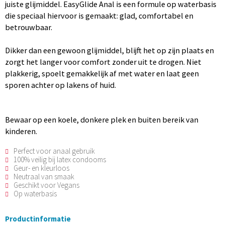
juiste glijmiddel. EasyGlide Anal is een formule op waterbasis
die speciaal hiervoor is gemaakt: glad, comfortabel en
betrouwbaar.
Dikker dan een gewoon glijmiddel, blijft het op zijn plaats en
zorgt het langer voor comfort zonder uit te drogen. Niet
plakkerig, spoelt gemakkelijk af met water en laat geen
sporen achter op lakens of huid.
Bewaar op een koele, donkere plek en buiten bereik van
kinderen.
Perfect voor anaal gebruik
100% veilig bij latex condooms
Geur- en kleurloos
Neutraal van smaak
Geschikt voor Vegans
Op waterbasis
Productinformatie