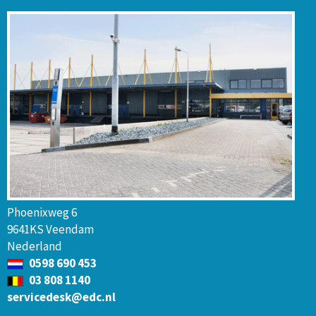
Phoenixweg 6
9641KS Veendam
Nederland
0598 690 453
03 808 1140
servicedesk@edc.nl