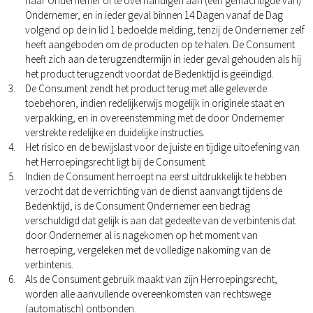
naar Ondernemer of te overhandigen aan (een gemachtigde van)
Ondernemer, en in ieder geval binnen 14 Dagen vanaf de Dag
volgend op de in lid 1 bedoelde melding, tenzij de Ondernemer zelf
heeft aangeboden om de producten op te halen. De Consument
heeft zich aan de terugzendtermijn in ieder geval gehouden als hij
het product terugzendt voordat de Bedenktijd is geëindigd.
De Consument zendt het product terug met alle geleverde
toebehoren, indien redelijkerwijs mogelijk in originele staat en
verpakking, en in overeenstemming met de door Ondernemer
verstrekte redelijke en duidelijke instructies.
Het risico en de bewijslast voor de juiste en tijdige uitoefening van
het Herroepingsrecht ligt bij de Consument.
Indien de Consument herroept na eerst uitdrukkelijk te hebben
verzocht dat de verrichting van de dienst aanvangt tijdens de
Bedenktijd, is de Consument Ondernemer een bedrag
verschuldigd dat gelijk is aan dat gedeelte van de verbintenis dat
door Ondernemer al is nagekomen op het moment van
herroeping, vergeleken met de volledige nakoming van de
verbintenis.
Als de Consument gebruik maakt van zijn Herroepingsrecht,
worden alle aanvullende overeenkomsten van rechtswege
(automatisch) ontbonden.