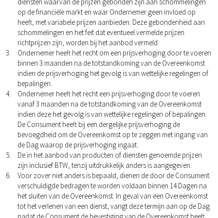
diensten waarvan de prijzen gebonden zijn aan schommelingen
op de financiële markt en waar Ondernemer geen invloed op
heeft, met variabele prijzen aanbieden. Deze gebondenheid aan
schommelingen en het feit dat eventueel vermelde prijzen
richtprijzen zijn, worden bij het aanbod vermeld.
Ondernemer heeft het recht om een prijsverhoging door te voeren
binnen 3 maanden na de totstandkoming van de Overeenkomst
indien de prijsverhoging het gevolg is van wettelijke regelingen of
bepalingen.
Ondernemer heeft het recht een prijsverhoging door te voeren
vanaf 3 maanden na de totstandkoming van de Overeenkomst
indien deze het gevolg is van wettelijke regelingen of bepalingen.
De Consument heeft bij een dergelijke prijsverhoging de
bevoegdheid om de Overeenkomst op te zeggen met ingang van
de Dag waarop de prijsverhoging ingaat.
De in het aanbod van producten of diensten genoemde prijzen
zijn inclusief BTW, tenzij uitdrukkelijk anders is aangegeven.
Voor zover niet anders is bepaald, dienen de door de Consument
verschuldigde bedragen te worden voldaan binnen 14 Dagen na
het sluiten van de Overeenkomst. In geval van een Overeenkomst
tot het verlenen van een dienst, vangt deze termijn aan op de Dag
nadat de Consument de bevestiging van de Overeenkomst heeft