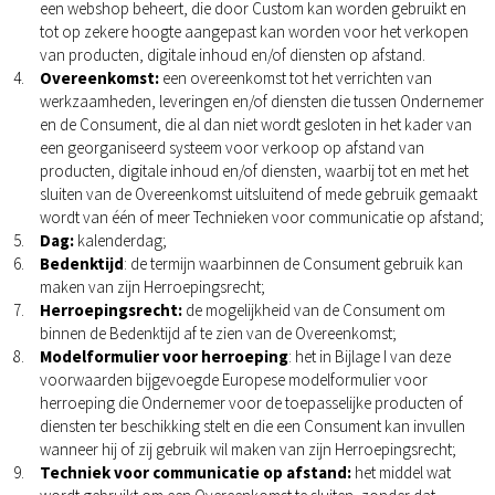
een webshop beheert, die door Custom kan worden gebruikt en
tot op zekere hoogte aangepast kan worden voor het verkopen
van producten, digitale inhoud en/of diensten op afstand.
Overeenkomst:
een overeenkomst tot het verrichten van
werkzaamheden, leveringen en/of diensten die tussen Ondernemer
en de Consument, die al dan niet wordt gesloten in het kader van
een georganiseerd systeem voor verkoop op afstand van
producten, digitale inhoud en/of diensten, waarbij tot en met het
sluiten van de Overeenkomst uitsluitend of mede gebruik gemaakt
wordt van één of meer Technieken voor communicatie op afstand;
Dag:
kalenderdag;
Bedenktijd
: de termijn waarbinnen de Consument gebruik kan
maken van zijn Herroepingsrecht;
Herroepingsrecht:
de mogelijkheid van de Consument om
binnen de Bedenktijd af te zien van de Overeenkomst;
Modelformulier voor herroeping
: het in Bijlage I van deze
voorwaarden bijgevoegde Europese modelformulier voor
herroeping die Ondernemer voor de toepasselijke producten of
diensten ter beschikking stelt en die een Consument kan invullen
wanneer hij of zij gebruik wil maken van zijn Herroepingsrecht;
Techniek voor communicatie op afstand:
het middel wat