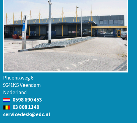
Phoenixweg 6
9641KS Veendam
Nederland
0598 690 453
03 808 1140
servicedesk@edc.nl