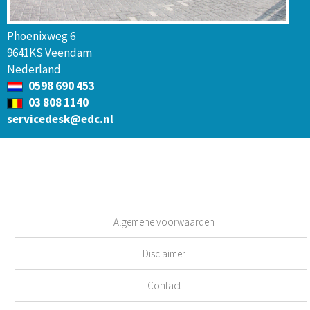
Phoenixweg 6
9641KS Veendam
Nederland
0598 690 453
03 808 1140
servicedesk@edc.nl
Algemene voorwaarden
Disclaimer
Contact