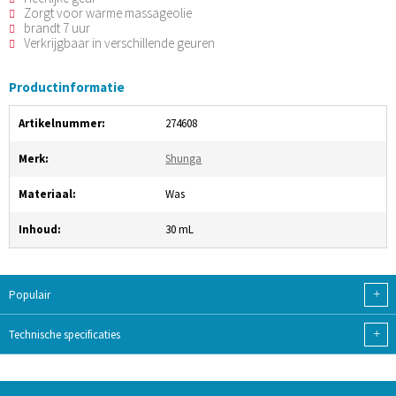
Zorgt voor warme massageolie
brandt 7 uur
Verkrijgbaar in verschillende geuren
Productinformatie
Artikelnummer:
274608
Merk:
Shunga
Materiaal:
Was
Inhoud:
30 mL
+
Populair
+
Technische specificaties