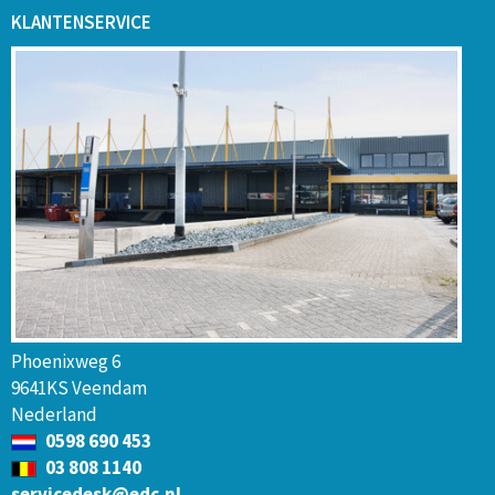
KLANTENSERVICE
Phoenixweg 6
9641KS Veendam
Nederland
0598 690 453
03 808 1140
servicedesk@edc.nl