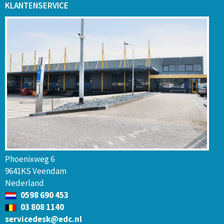
KLANTENSERVICE
Phoenixweg 6
9641KS Veendam
Nederland
0598 690 453
03 808 1140
servicedesk@edc.nl