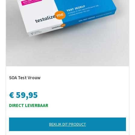
SOA Test Vrouw
€ 59,95
DIRECT LEVERBAAR
BEKIJK DIT PRODUCT