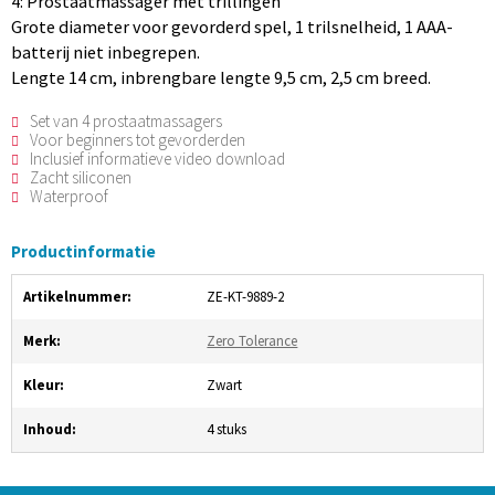
4: Prostaatmassager met trillingen
Grote diameter voor gevorderd spel, 1 trilsnelheid, 1 AAA-
batterij niet inbegrepen.
Lengte 14 cm, inbrengbare lengte 9,5 cm, 2,5 cm breed.
Set van 4 prostaatmassagers
Voor beginners tot gevorderden
Inclusief informatieve video download
Zacht siliconen
Waterproof
Productinformatie
Artikelnummer:
ZE-KT-9889-2
Merk:
Zero Tolerance
Kleur:
Zwart
Inhoud:
4 stuks