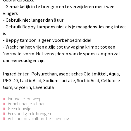
- Gemakkelijk in te brengen en te verwijderen met twee
vingers
- Gebruik niet langer dan 8 uur
- Gebruik Beppy tampons niet als je maagdenvlies nog intact
is
- Beppy tampon is geen voorbehoedmiddel
- Wacht na het vrijen altijd tot uw vagina krimpt tot een
'normale' vorm. Het verwijderen van de spons tampon zal
dan eenvoudiger zijn.
Ingrediënten: Polyurethan, aseptisches Gleitmittel, Aqua,
PEG-40, Lactic Acid, Sodium Lactate, Sorbic Acid, Cellulose
Gum, Glycerin, Lavendula
Innovatief ontwerp
Vormt naar je lichaam
Geen touwtje
Eenvoudig in te brengen
Acht uur onzichtbare bescherming