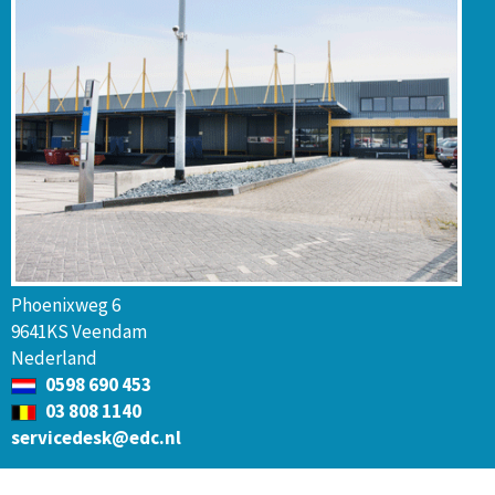
Phoenixweg 6
9641KS Veendam
Nederland
0598 690 453
03 808 1140
servicedesk@edc.nl