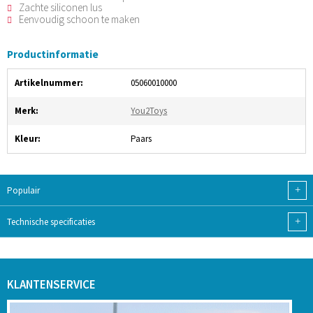
Zachte siliconen lus
Eenvoudig schoon te maken
Productinformatie
Artikelnummer:
05060010000
Merk:
You2Toys
Kleur:
Paars
+
Populair
+
Technische specificaties
KLANTENSERVICE