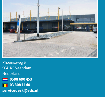
Phoenixweg 6
9641KS Veendam
Nederland
0598 690 453
03 808 1140
servicedesk@edc.nl