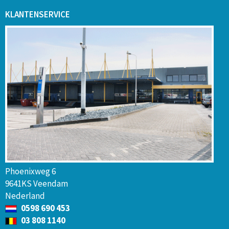
KLANTENSERVICE
Phoenixweg 6
9641KS Veendam
Nederland
0598 690 453
03 808 1140