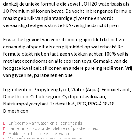
dankzij de unieke formulie die zowel JO H2O waterbasis als
JO Premium siliconen bevat. De vocht inbrengende formule
maakt gebruik van plantaardige glycerine en wordt
vervaardigd volgens stricte FDA-veiligheidsrichtlijnen.
Ervaar het gevoel van een siliconen glijmiddel dat net zo
eenvoudig afspoelt als een glijmiddel op waterbasis! De
formule plakt niet en laat geen vlekken achter. 100% veilig
met latex condooms en alle soorten toys. Gemaakt van de
hoogste kwaliteit siliconen en andere pure ingrediënten. Vrij
van glycerine, parabenen en olie.
Ingrediënten: Propyleenglycol, Water (Aqua), Fenoxietanol,
Dimethicon, Cellulosegom, Cyclopentasiloxaan,
Natriumpolyacrylaat Trideceth-6, PEG/PPG-Â 18/18
Dimethicon
Unieke mix van water- en siliconenbasis
Langdurig glad zonder vlekken of plakkerigheid
Makkelijk af te spoelen met water
Veilig met condooms en alle soorten toys